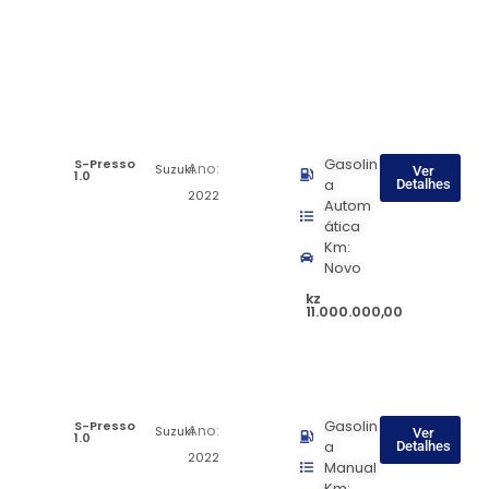
S-Presso
Gasolin
Ano:
Suzuki
Ver
1.0
a
Detalhes
2022
Autom
ática
Km:
Novo
kz
11.000.000,00
S-Presso
Gasolin
Ano:
Suzuki
Ver
1.0
a
Detalhes
2022
Manual
Km: