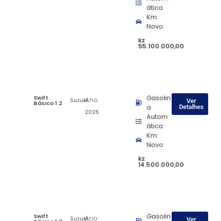
ática
Km:
Novo
kz
55.100.000,00
Swift
Gasolin
Ano:
Suzuki
Ver
Básico 1.2
a
Detalhes
2025
Autom
ática
Km:
Novo
kz
14.500.000,00
Swift
Gasolin
Ano:
Suzuki
Ver