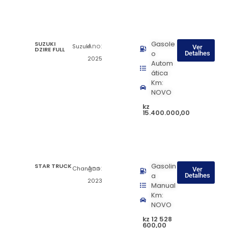
SUZUKI
Gasole
Ano:
Suzuki
Ver
DZIRE FULL
o
Detalhes
2025
Autom
ática
Km:
NOVO
kz
15.400.000,00
STAR TRUCK
Gasolin
Ano:
Changan
Ver
a
Detalhes
2023
Manual
Km:
NOVO
kz 12 528
600,00