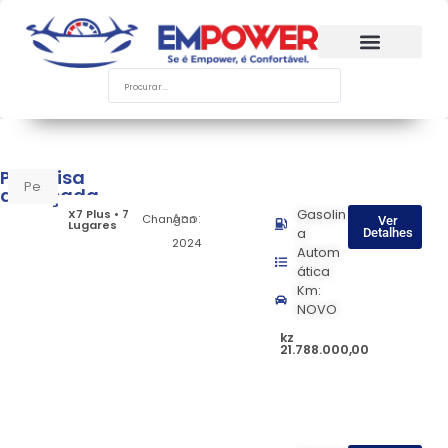
Pesquisa
avançada
X7 Plus • 7
Gasolin
Ano:
Changan
Ver
Lugares
a
Detalhes
2024
Autom
ática
Km:
NOVO
kz
21.788.000,00