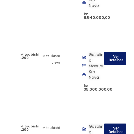
Novo
kz
9.540.000,00
Mitsubishi
Gasolin
Ano:
Mitsubishi
Ver
L200
a
Detalhes
2023
Manual
Km:
Nova
kz
35.000.000,00
Mitsubishi
Gasolin
Ano:
Mitsubishi
Ver
L200
a
Detalhes