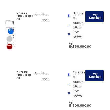
SUZUKI
Gasole
Ano:
Suzuki
Ver
FRONIX GLX
o
Detalhes
AT
2024
Changan
Gasoleo
Automática
2022
Autom
Branco
ática
Mitsubishi
Gasolina
2023
Manual
Azul
Km:
2024
Suzuki
NOVO
Cinza
2025
Toyota
kz
Vinho
19.350.000,00
SUZUKI
Gasolin
Ano:
Suzuki
Ver
FRONIX GL
a
Detalhes
AT
2024
Autom
ática
Km:
NOVO
kz
18.500.000,00