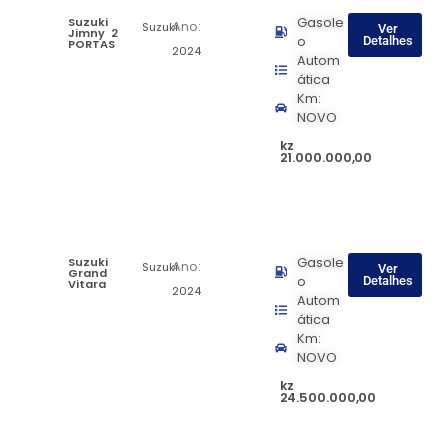
Suzuki
Gasole
Ano:
Suzuki
Ver
Jimny 2
o
Detalhes
PORTAS
2024
Autom
ática
Km:
NOVO
kz
21.000.000,00
Suzuki
Gasole
Ano:
Suzuki
Ver
Grand
o
Detalhes
Vitara
2024
Autom
ática
Km:
NOVO
kz
24.500.000,00