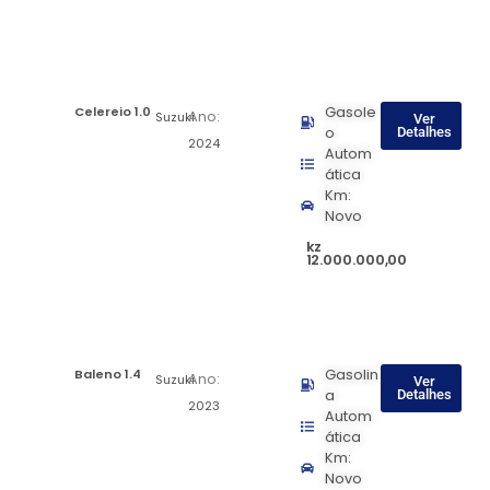
Celereio 1.0
Gasole
Ano:
Suzuki
Ver
o
Detalhes
2024
Autom
ática
Km:
Novo
kz
12.000.000,00
Baleno 1.4
Gasolin
Ano:
Suzuki
Ver
a
Detalhes
2023
Autom
ática
Km:
Novo