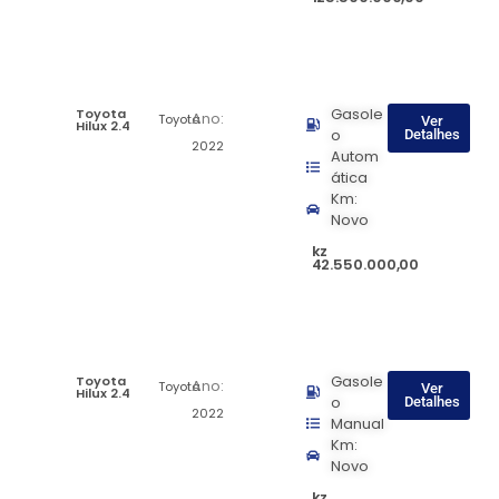
Toyota
Gasole
Ano:
Toyota
Ver
Hilux 2.4
o
Detalhes
2022
Autom
ática
Km:
Novo
kz
42.550.000,00
Toyota
Gasole
Ano:
Toyota
Ver
Hilux 2.4
o
Detalhes
2022
Manual
Km:
Novo
kz