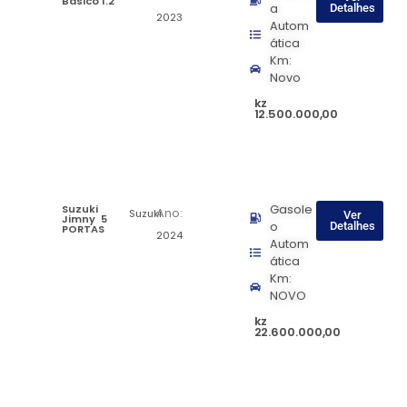
Básico 1.2
a
Detalhes
2023
Autom
ática
Km:
Novo
kz
12.500.000,00
Suzuki
Gasole
Ano:
Suzuki
Ver
Jimny 5
o
Detalhes
PORTAS
2024
Autom
ática
Km:
NOVO
kz
22.600.000,00