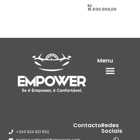
kz
15.500.000,00
Menu
Contacto
Redes
Sociais
+244 924 821 652
marcio.corte.real@empower.com