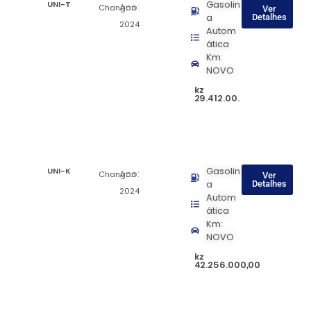
UNI-T
Gasolin
Ano:
Changan
Ver
a
Detalhes
2024
Autom
ática
Km:
NOVO
kz
29.412.00.
UNI-K
Gasolin
Ano:
Changan
Ver
a
Detalhes
2024
Autom
ática
Km:
NOVO
kz
42.256.000,00