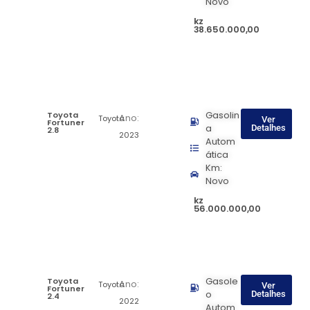
Novo
kz
38.650.000,00
Toyota
Gasolin
Ano:
Toyota
Ver
Fortuner
a
Detalhes
2.8
2023
Autom
ática
Km:
Novo
kz
56.000.000,00
Toyota
Gasole
Ano:
Toyota
Ver
Fortuner
o
Detalhes
2.4
2022
Autom