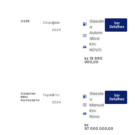
CS35
Gasolin
Ano:
Changan
Ver
a
Detalhes
2024
Autom
ática
Km:
NOVO
kz 18 990
000,00
Coaster
Gasole
Ano:
Toyota
Ver
Mini
o
Detalhes
Autocarro
2024
Manual
Km:
Novo
kz
97.000.000,00