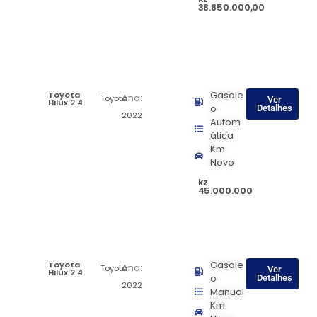
38.850.000,00
Toyota
Gasole
Ano:
Toyota
Ver
Hilux 2.4
o
Detalhes
2022
Autom
ática
Km:
Novo
kz
45.000.000
Toyota
Gasole
Ano:
Toyota
Ver
Hilux 2.4
o
Detalhes
2022
Manual
Km: