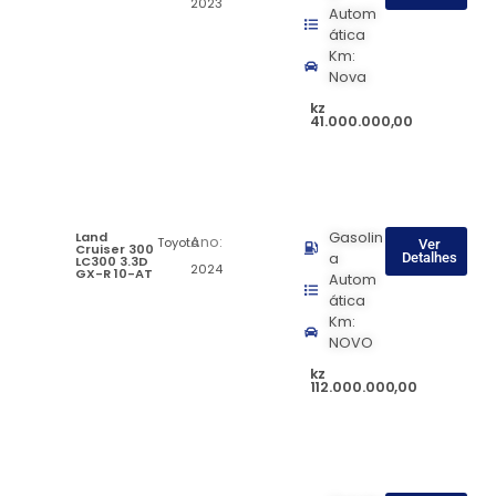
2023
Autom
ática
Km:
Nova
kz
41.000.000,00
Land
Gasolin
Ano:
Toyota
Ver
Cruiser 300
a
Detalhes
LC300 3.3D
2024
GX-R 10-AT
Autom
ática
Km:
NOVO
kz
112.000.000,00