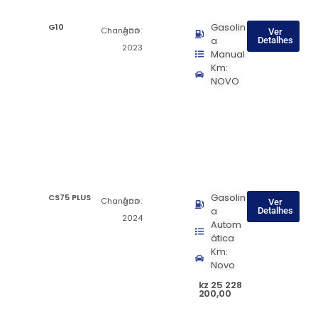
G10
Gasolin
Ano:
Changan
Ver
a
Detalhes
2023
Manual
Km:
NOVO
CS75 PLUS
Gasolin
Ano:
Changan
Ver
a
Detalhes
2024
Autom
ática
Km:
Novo
kz 25 228
200,00