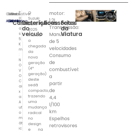
P
motor:
O
Caixa:
Combustível:
Marca:
Ano:
Cor:
o
Suzuki
1,2ℓ
Automática
Gasoleo
Suzuki
2025
Azul
Características
Descrição
Acessórios
Fotos
rt
Dzire
Transmissão:
do
da
a
2025
veiculo
Viatura
s:
Manual
marca
5
a
de 5
K
chegada
velocidades
m
da
:
Consumo
nova
N
de
geração
O
(4ª
combustível:
V
geração)
O
a
deste
C
partir
sedã
ai
de
compacto,
x
trazendo
a:
4,4
uma
A
l/100
ut
mudança
km
o
radical
m
Espelhos
no
át
design
retrovisores
ic
e na