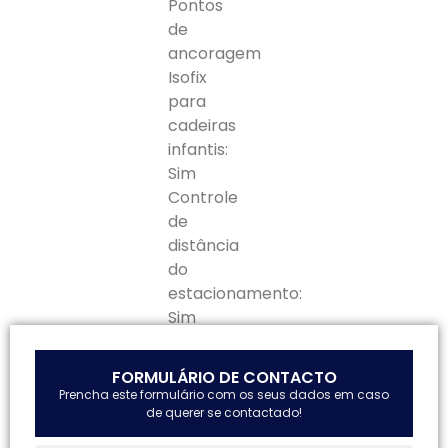
Pontos
de
ancoragem
Isofix
para
cadeiras
infantis:
Sim
Controle
de
distância
do
estacionamento:
Sim
FORMULÁRIO DE CONTACTO
Prencha este formulário com os seus dados em caso
de querer se contactado!