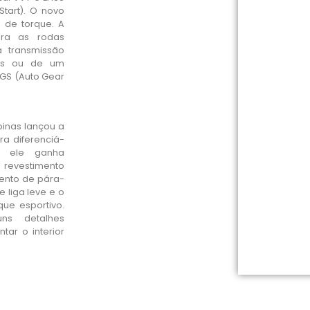
Start). O novo
 de torque. A
ara as rodas
a transmissão
as ou de um
GS (Auto Gear
ipinas lançou a
ra diferenciá-
, ele ganha
, revestimento
ento de pára-
e liga leve e o
que esportivo.
uns detalhes
ar o interior