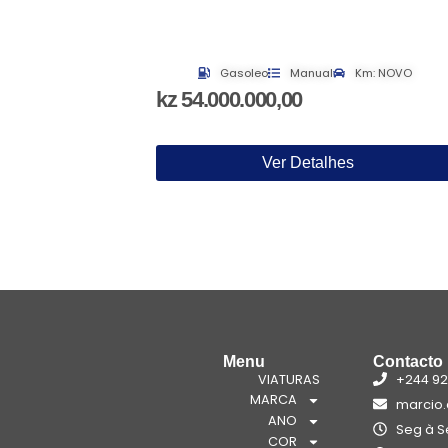
Gasoleo
Manual
Km: NOVO
kz 54.000.000,00
Ver Detalhes
Menu
Contacto
VIATURAS
+244 92
MARCA
marcio
ANO
Seg à Se
COR