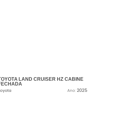
TOYOTA LAND CRUISER HZ CABINE
TOYOTA LA
FECHADA
3.5P AT MY
2025
Toyota
Ano:
Toyota