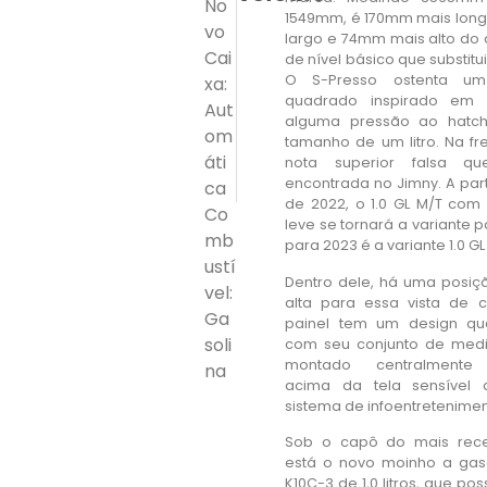
No
1549mm, é 170mm mais lon
vo
largo e 74mm mais alto do 
Cai
de nível básico que substitui 
O S-Presso ostenta um 
xa:
quadrado inspirado em
Aut
alguma pressão ao hatch
om
tamanho de um litro. Na fr
áti
nota superior falsa q
encontrada no Jimny. A par
ca
de 2022, o 1.0 GL M/T com 
Co
leve se tornará a variante 
mb
para 2023 é a variante 1.0 GL
ustí
Dentro dele, há uma posiç
vel:
alta para essa vista de 
Ga
painel tem um design qua
soli
com seu conjunto de medid
montado centralmente 
na
acima da tela sensível
sistema de infoentretenimen
Sob o capô do mais rece
está o novo moinho a gaso
K10C-3 de 1,0 litros, que po