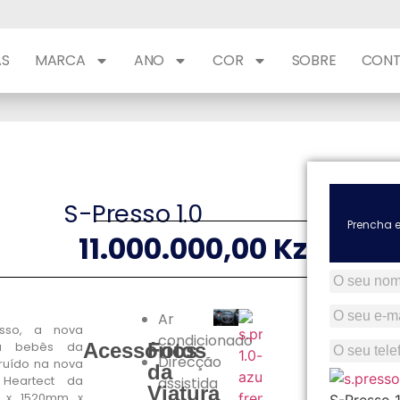
AS
MARCA
ANO
COR
SOBRE
CON
S-Presso 1.0
Prencha 
11.000.000,00 Kz
Ar
sso, a nova
condicionado
Acessórios
Fotos
ra bebês da
Direcção
ruído na nova
da
assistida
Heartect da
Viatura
 x 1520mm x