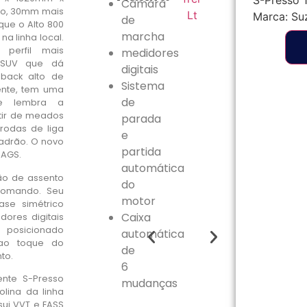
S-Presso 1
Câmara
go, 30mm mais
Marca:
Su
de
que o Alto 800
marcha
na linha local.
perfil mais
medidores
 SUV que dá
digitais
back alto de
Sistema
ente, tem uma
de
ue lembra a
tir de meados
parada
rodas de liga
e
padrão. O novo
partida
 AGS.
automática
ão de assento
do
comando. Seu
motor
se simétrico
Caixa
ores digitais
posicionado
automática
 ao toque do
de
to.
6
nte S-Presso
mudanças
lina da linha
ssui VVT e EASS