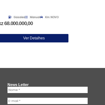
Gasoleo
Manual
Km: NOVO
Gasol
kz 68.000.000,00
kz 125.50
Ver Detalhes
News Letter