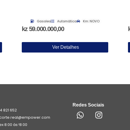
Gasoleo
Automática
Km: NOVO
kz 59.000.000,00
Ver Detalhes
Redes Sociais
4 821 652
.corte.real@empower.com
x 8:00 às !8:00