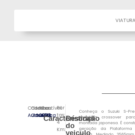
VIATUR
Por
Caixa:
Combustível:
Marca:
Ano:
Cor:
Conheça o Suzuki S-Pre
tas:
Automática
Gasolina
Suzuki
2022
Azul
Características
Descrição
escotilha crossover pa
4
montada japonesa. É const
do
Km:
geração da Plataforma 
veiculo
marca. Medindo 3565mm