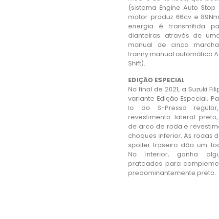
(sistema Engine Auto Stop 
motor produz 66cv e 89Nm
energia é transmitida p
dianteiras através de um
manual de cinco march
tranny manual automático A
Shift).
EDIÇÃO ESPECIAL
No final de 2021, a Suzuki Fil
variante Edição Especial. Pa
lo do S-Presso regular
revestimento lateral preto
de arco de roda e revestim
choques inferior. As rodas d
spoiler traseiro dão um to
No interior, ganha alg
prateados para complement
predominantemente preto.