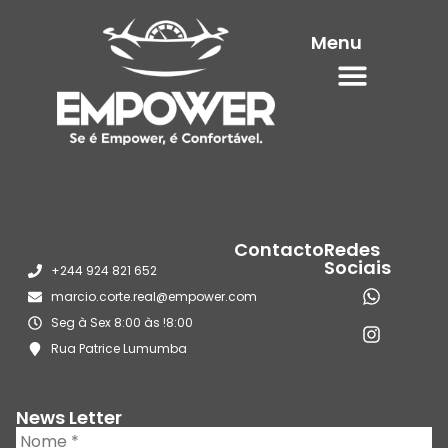
Menu
Contacto
Redes
Sociais
+244 924 821 652
marcio.corte.real@empower.com
Seg à Sex 8:00 às !8:00
Rua Patrice Lumumba
News Letter