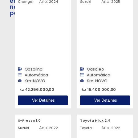
em
Ano:
Ano:
Changan
2024
Suzuki
2025
nosso
parque
Gasolina
Gasoleo
Automática
Automática
Km: NOVO
Km: NOVO
kz 42.256.000,00
kz 15.400.000,00
Ver Detalhes
Ver Detalhes
S-Presso 1.0
Toyota Hilux 2.4
Ano:
Ano:
Suzuki
2022
Toyota
2022