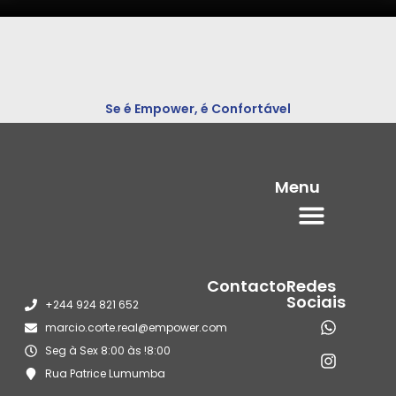
Se é Empower, é Confortável
Menu
Contacto
Redes
Sociais
+244 924 821 652
marcio.corte.real@empower.com
Seg à Sex 8:00 às !8:00
Rua Patrice Lumumba