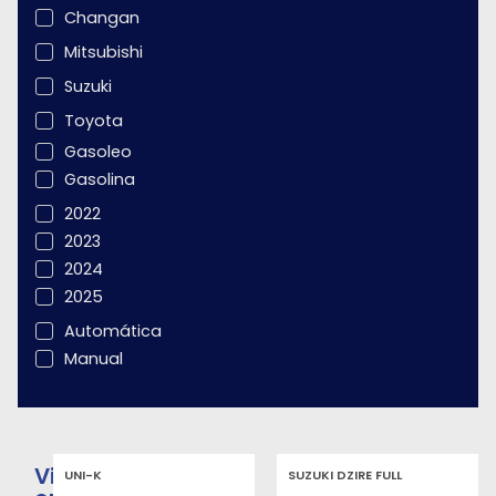
Changan
Mitsubishi
Suzuki
Toyota
Gasoleo
Gasolina
2022
2023
2024
2025
Automática
Manual
Viaturas
UNI-K
SUZUKI DZIRE FULL